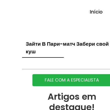
Início
Зайти В Пари-матч Забери свой
куш
FALE COM A ESPECIALISTA
Artigos em
destaque!