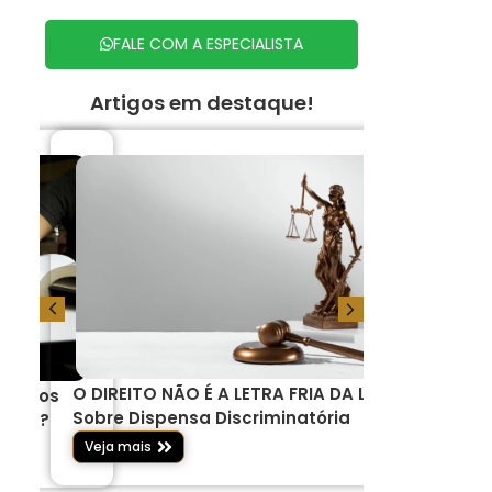
FALE COM A ESPECIALISTA
Artigos em destaque!
O DIREITO NÃO É A LETRA FRIA DA LEI –
Serviços j
 um dos
Sobre Dispensa Discriminatória
pelos brasi
 anos?
Veja mais
Veja mais