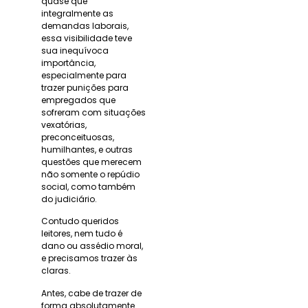
quase que
integralmente as
demandas laborais,
essa visibilidade teve
sua inequívoca
importância,
especialmente para
trazer punições para
empregados que
sofreram com situações
vexatórias,
preconceituosas,
humilhantes, e outras
questões que merecem
não somente o repúdio
social, como também
do judiciário.
Contudo queridos
leitores, nem tudo é
dano ou assédio moral,
e precisamos trazer às
claras.
Antes, cabe de trazer de
forma absolutamente