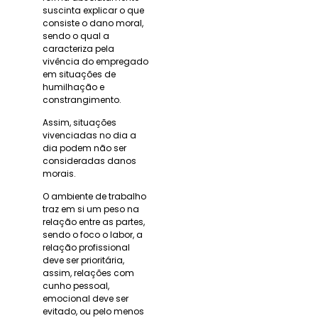
suscinta explicar o que
consiste o dano moral,
sendo o qual a
caracteriza pela
vivência do empregado
em situações de
humilhação e
constrangimento.
Assim, situações
vivenciadas no dia a
dia podem não ser
consideradas danos
morais.
O ambiente de trabalho
traz em si um peso na
relação entre as partes,
sendo o foco o labor, a
relação profissional
deve ser prioritária,
assim, relações com
cunho pessoal,
emocional deve ser
evitado, ou pelo menos