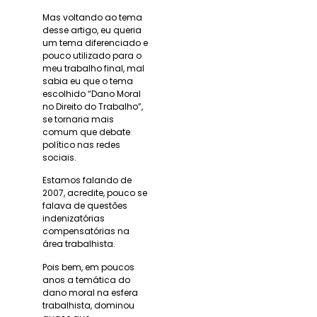
Mas voltando ao tema
desse artigo, eu queria
um tema diferenciado e
pouco utilizado para o
meu trabalho final, mal
sabia eu que o tema
escolhido “Dano Moral
no Direito do Trabalho”,
se tornaria mais
comum que debate
político nas redes
sociais.
Estamos falando de
2007, acredite, pouco se
falava de questões
indenizatórias
compensatórias na
área trabalhista.
Pois bem, em poucos
anos a temática do
dano moral na esfera
trabalhista, dominou