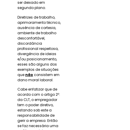
ser deixado em
segundo plano.
Diretrizes de trabalho,
aprimoramento técnico,
ausência de cortesia,
ambiente de trabalho
desconfortável,
discordância
profissional respeitosa,
divergência de ideias
e/ou posicionamento,
esses são alguns dos
exemplos de situações
que
não
consistem em
dano moral laboral.
Cabe enfatizar que de
acordo com o artigo 2º.
da CLT, o empregador
tem o poder diretivo,
estando sob este a
responsabilidade de
gerir a empresa. Então
se faz necessária uma