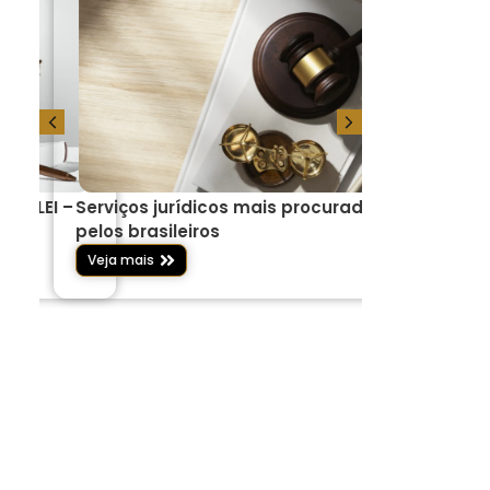
 DA LEI –
Serviços jurídicos mais procurados
Por que o 
ria
pelos brasileiros
mais proc
Veja mais
Veja mais