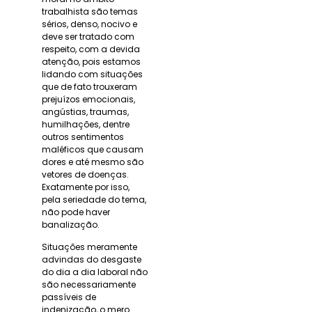
trabalhista são temas
sérios, denso, nocivo e
deve ser tratado com
respeito, com a devida
atenção, pois estamos
lidando com situações
que de fato trouxeram
prejuízos emocionais,
angústias, traumas,
humilhações, dentre
outros sentimentos
maléficos que causam
dores e até mesmo são
vetores de doenças.
Exatamente por isso,
pela seriedade do tema,
não pode haver
banalização.
Situações meramente
advindas do desgaste
do dia a dia laboral não
são necessariamente
passíveis de
indenização, o mero