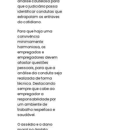
análise cautelosa para
que o judiciário possa
identificar condutas que
extrapolam os entraves
do cotidiano.
Para que haja uma
convivência
minimamente
harmoniosa, os
empregados e
empregadores devem
afastar questões
pessoais, para que a
análise da conduta seja
realizada de forma
técnica. Destacando
sempre que cabe ao
empregador a
responsabilidade por
um ambiente de
trabalho respeitoso e
saudável.
O assédio e o dano
moral no âmbito