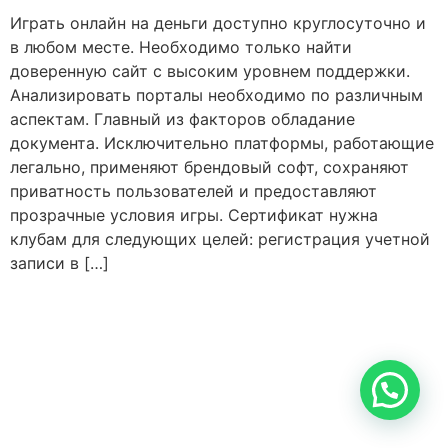
Играть онлайн на деньги доступно круглосуточно и
в любом месте. Необходимо только найти
доверенную сайт с высоким уровнем поддержки.
Анализировать порталы необходимо по различным
аспектам. Главный из факторов обладание
документа. Исключительно платформы, работающие
легально, применяют брендовый софт, сохраняют
приватность пользователей и предоставляют
прозрачные условия игры. Сертификат нужна
клубам для следующих целей: регистрация учетной
записи в […]