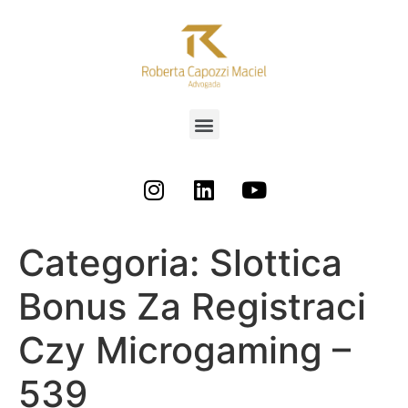
Categoria:
Slottica
Bonus Za Registraci
Czy Microgaming –
539