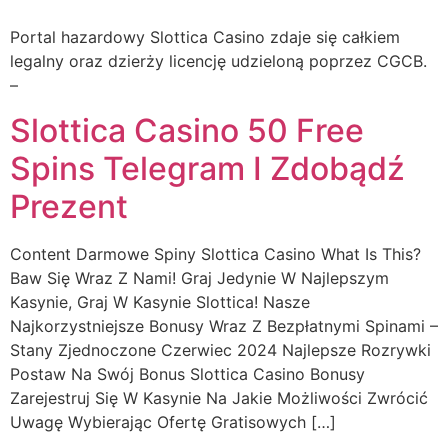
Portal hazardowy Slottica Casino zdaje się całkiem
legalny oraz dzierży licencję udzieloną poprzez CGCB.
–
Slottica Casino 50 Free
Spins Telegram I Zdobądź
Prezent
Content Darmowe Spiny Slottica Casino What Is This?
Baw Się Wraz Z Nami! Graj Jedynie W Najlepszym
Kasynie, Graj W Kasynie Slottica! Nasze
Najkorzystniejsze Bonusy Wraz Z Bezpłatnymi Spinami –
Stany Zjednoczone Czerwiec 2024 Najlepsze Rozrywki
Postaw Na Swój Bonus Slottica Casino Bonusy
Zarejestruj Się W Kasynie Na Jakie Możliwości Zwrócić
Uwagę Wybierając Ofertę Gratisowych […]