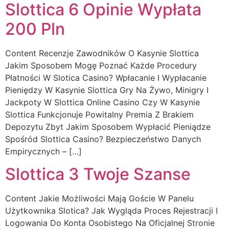
Slottica 6 Opinie Wypłata
200 Pln
Content Recenzje Zawodników O Kasynie Slottica
Jakim Sposobem Mogę Poznać Każde Procedury
Płatności W Slotica Casino? Wpłacanie I Wypłacanie
Pieniędzy W Kasynie Slottica Grу Nа Żуwо, Mіnіgrу І
Jасkроtу W Slоttіса Оnlіnе Саsіnо Czy W Kasynie
Slottica Funkcjonuje Powitalny Premia Z Brakiem
Depozytu Zbyt Jakim Sposobem Wypłacić Pieniądze
Spośród Slottica Casino? Bezpieczeństwo Danych
Empirycznych – […]
Slottica 3 Twoje Szanse
Content Jakie Możliwości Mają Goście W Panelu
Użytkownika Slotica? Jak Wygląda Proces Rejestracji I
Logowania Do Konta Osobistego Na Oficjalnej Stronie