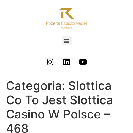
Categoria:
Slottica
Co To Jest Slottica
Casino W Polsce –
468