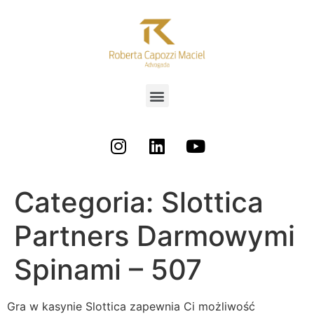
Categoria:
Slottica
Partners Darmowymi
Spinami – 507
Gra w kasynie Slottica zapewnia Ci możliwość