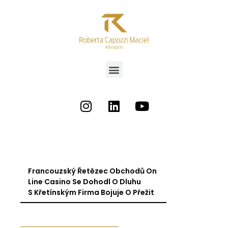
Francouzský Řetězec Obchodů On
Line Casino Se Dohodl O Dluhu
S Křetínským Firma Bojuje O Přežit