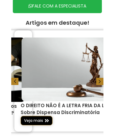
FALE COM A ESPECIALISTA
Artigos em destaque!
O DIREITO NÃO É A LETRA FRIA DA LEI –
Serviços j
 um dos
Sobre Dispensa Discriminatória
pelos brasi
 anos?
Veja mais
Veja mais