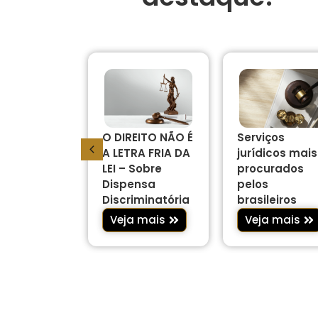
O DIREITO NÃO É
Serviços
ue o curso
A LETRA FRIA DA
jurídicos mais
reito é um
LEI – Sobre
procurados
mais
Dispensa
pelos
rados há
Discriminatória
brasileiros
s anos?
Veja mais
Veja mais
 mais