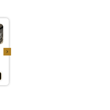
O DIREITO NÃO É
Por que o curso
A LETRA FRIA DA
de Direito é um
LEI – Sobre
dos mais
Dispensa
procurados há
Discriminatória
tantos anos?
Veja mais
Veja mais