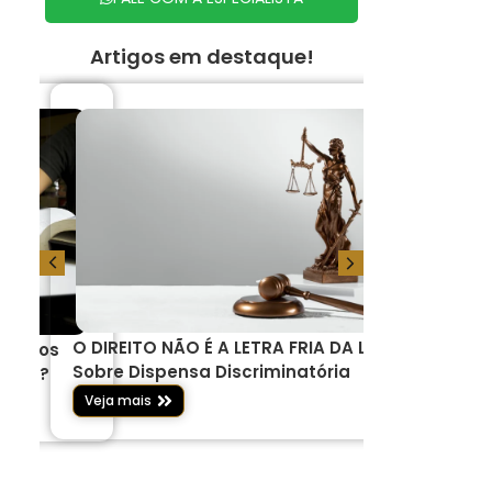
Artigos em destaque!
O DIREITO NÃO É A LETRA FRIA DA LEI –
Serviços j
 um dos
Sobre Dispensa Discriminatória
pelos brasi
 anos?
Veja mais
Veja mais