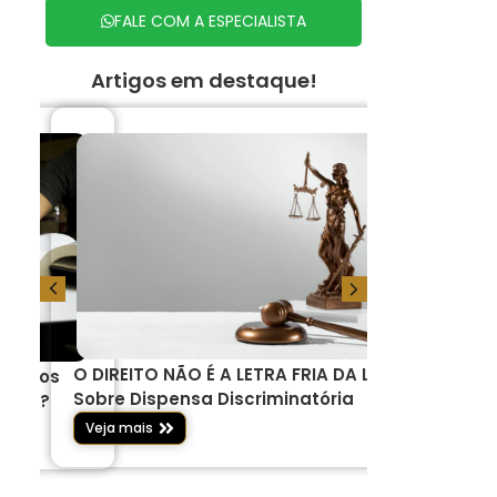
FALE COM A ESPECIALISTA
Artigos em destaque!
O DIREITO NÃO É A LETRA FRIA DA LEI –
Serviços j
 um dos
Sobre Dispensa Discriminatória
pelos brasi
 anos?
Veja mais
Veja mais